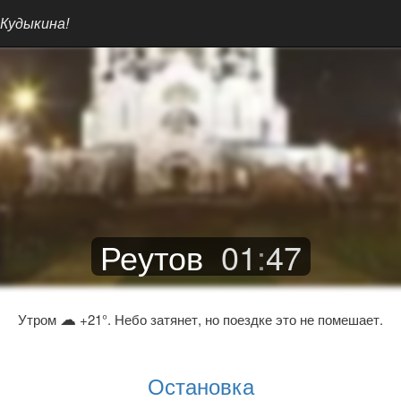
 Кудыкина!
Реутов
01
:
47
☁
Утром
+21°. Небо затянет, но поездке это не помешает.
Остановка