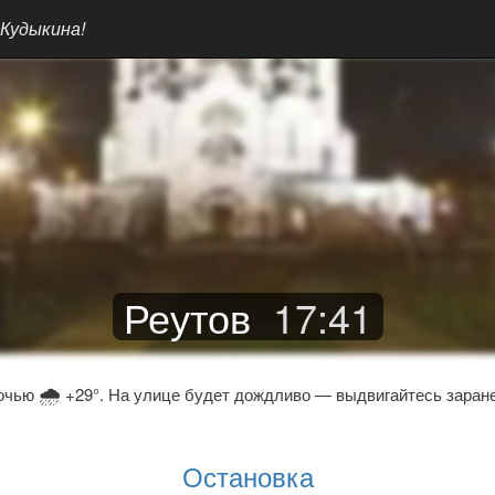
 Кудыкина!
Реутов
17
:
41
🌧
очью
+29°. На улице будет дождливо — выдвигайтесь заране
Остановка