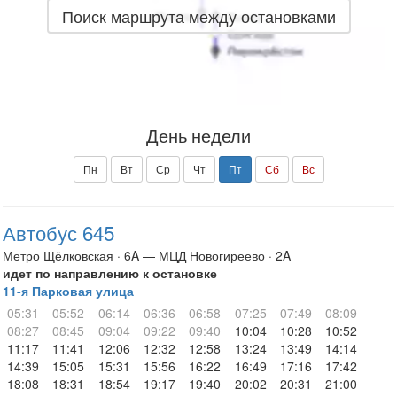
Поиск маршрута между остановками
День недели
Пн
Вт
Ср
Чт
Пт
Сб
Вс
Автобус 645
Метро Щёлковская · 6A — МЦД Новогиреево · 2A
идет по направлению к остановке
11-я Парковая улица
05:31
05:52
06:14
06:36
06:58
07:25
07:49
08:09
08:27
08:45
09:04
09:22
09:40
10:04
10:28
10:52
11:17
11:41
12:06
12:32
12:58
13:24
13:49
14:14
14:39
15:05
15:31
15:56
16:22
16:49
17:16
17:42
18:08
18:31
18:54
19:17
19:40
20:02
20:31
21:00