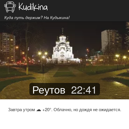
Куда путь держим? На Кудыкина!
Реутов
22
:
41
☁
Завтра утром
+20°. Облачно, но дождя не ожидается.