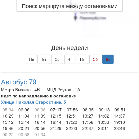
Поиск маршрута между остановками
День недели
Пн
Вт
Ср
Чт
Пт
Сб
Вс
Автобус 79
Метро Выхино · 4B — МЦД Реутов · 1A
идет по направлению к остановке
Улица Николая Старостина, 5
05:34
06:06
06:38
07:17
07:56
08:35
09:13
09:51
10:29
11:04
11:39
12:15
12:51
13:27
14:02
14:37
15:12
15:44
16:14
16:44
17:20
17:56
18:33
19:10
19:46
20:21
20:56
21:29
22:03
22:37
23:11
23:46
00:22
00:58
01:34