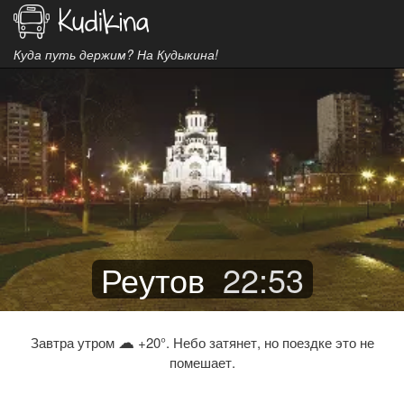
Куда путь держим? На Кудыкина!
Реутов
22
:
53
☁
Завтра утром
+20°. Небо затянет, но поездке это не
помешает.