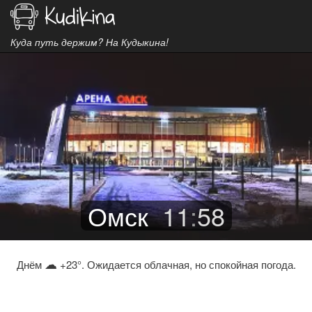
Куда путь держим? На Кудыкина!
Омск
11
:
58
☁
Днём
+23°. Ожидается облачная, но спокойная погода.