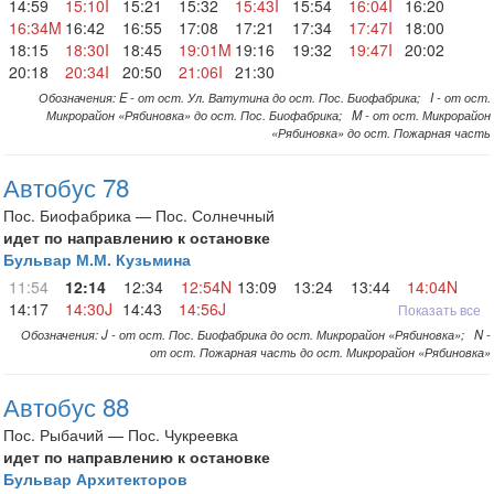
14:59
15:10I
15:21
15:32
15:43I
15:54
16:04I
16:20
16:34M
16:42
16:55
17:08
17:21
17:34
17:47I
18:00
18:15
18:30I
18:45
19:01M
19:16
19:32
19:47I
20:02
20:18
20:34I
20:50
21:06I
21:30
Обозначения: E - от ост. Ул. Ватутина до ост. Пос. Биофабрика; I - от ост.
Микрорайон «Рябиновка» до ост. Пос. Биофабрика; M - от ост. Микрорайон
«Рябиновка» до ост. Пожарная часть
Автобус 78
Пос. Биофабрика — Пос. Солнечный
идет по направлению к остановке
Бульвар М.М. Кузьмина
11:54
12:14
12:34
12:54N
13:09
13:24
13:44
14:04N
14:17
14:30J
14:43
14:56J
Показать все
Обозначения: J - от ост. Пос. Биофабрика до ост. Микрорайон «Рябиновка»; N -
от ост. Пожарная часть до ост. Микрорайон «Рябиновка»
Автобус 88
Пос. Рыбачий — Пос. Чукреевка
идет по направлению к остановке
Бульвар Архитекторов