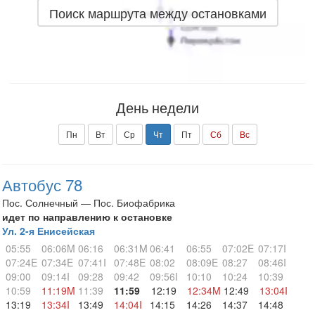
Поиск маршрута между остановками
День недели
Пн
Вт
Ср
Чт
Пт
Сб
Вс
Автобус 78
Пос. Солнечный — Пос. Биофабрика
идет по направлению к остановке
Ул. 2-я Енисейская
05:55
06:06M
06:16
06:31M
06:41
06:55
07:02E
07:17I
07:24E
07:34E
07:41I
07:48E
08:02
08:09E
08:27
08:46I
09:00
09:14I
09:28
09:42
09:56I
10:10
10:24
10:39
10:59
11:19M
11:39
11:59
12:19
12:34M
12:49
13:04I
13:19
13:34I
13:49
14:04I
14:15
14:26
14:37
14:48