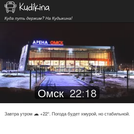
Куда путь держим? На Кудыкина!
Омск
22
:
18
☁
Завтра утром
+22°. Погода будет хмурой, но стабильной.