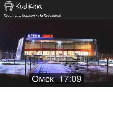
Куда путь держим? На Кудыкина!
Омск
17
:
09