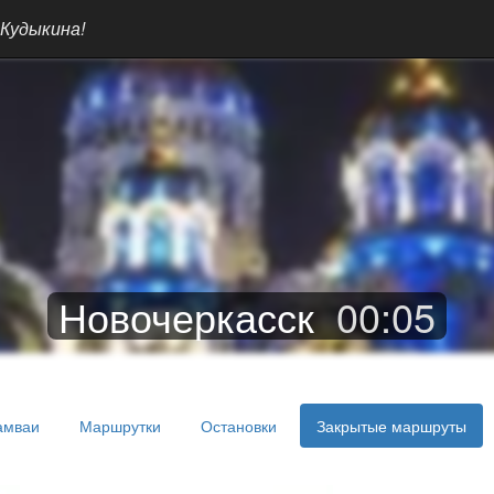
 Кудыкина!
Новочеркасск
00
:
05
амваи
Маршрутки
Остановки
Закрытые маршруты