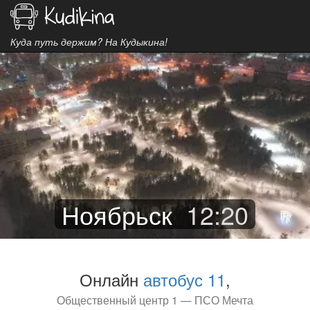
Куда путь держим? На Кудыкина!
Ноябрьск
12
:
20
Онлайн
автобус 11
,
Общественный центр 1 — ПСО Мечта