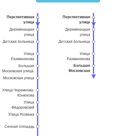
Перспективная
Перспективная
улица
улица
Деревяницкая
Деревяницкая
улица
улица
Детская больница
Детская больница
Улица
Улица
Рахманинова
Рахманинова
Большая
Большая
Московская
Московская улица,
улица, 53
53
Московская улица
Улица Черемнова-
Конюхова
Улица
Фёдоровский
ручей
Улица Розважа
Сенная площадь