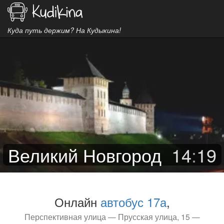
Куда путь держим? На Кудыкина!
Великий Новгород
14
:
19
Онлайн
автобус 17а
,
Перспективная улица — Прусская улица, 15 —