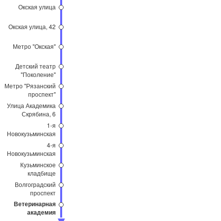
Окская улица
Окская улица, 42
Метро "Окская"
Детский театр
"Поколение"
Метро "Рязанский
проспект"
Улица Академика
Скрябина, 6
1-я
Новокузьминская
улица
4-я
Новокузьминская
ул.
Кузьминское
кладбище
Волгоградский
проспект
Ветеринарная
академия