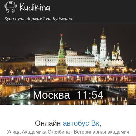
Куда путь держим? На Кудыкина!
Москва
11
:
54
Онлайн
автобус Вк
,
Улица Академика Скрябина - Ветеринарная академия