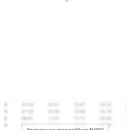
Расписание троллейбуса №202