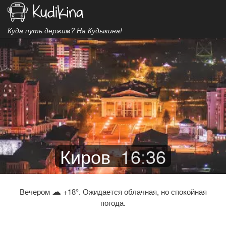
Куда путь держим? На Кудыкина!
Киров
16
:
36
☁
Вечером
+18°. Ожидается облачная, но спокойная
погода.