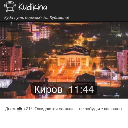
Куда путь держим? На Кудыкина!
Киров
11
:
44
🌧
Днём
+21°. Ожидаются осадки — не забудьте капюшон.