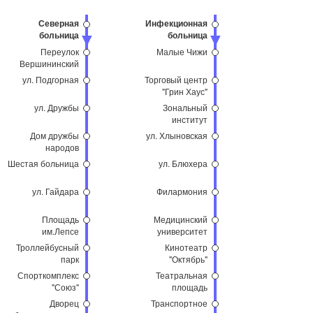
Северная
Инфекционная
больница
больница
Переулок
Малые Чижи
Вершининский
ул. Подгорная
Торговый центр
"Грин Хаус"
ул. Дружбы
Зональный
институт
Дом дружбы
ул. Хлыновская
народов
Шестая больница
ул. Блюхера
ул. Гайдара
Филармония
Площадь
Медицинский
им.Лепсе
университет
Троллейбусный
Кинотеатр
парк
"Октябрь"
Спорткомплекс
Театральная
"Союз"
площадь
Дворец
Транспортное