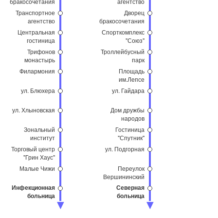
бракосочетания
агентство
Транспортное
Дворец
агентство
бракосочетания
Центральная
Спорткомплекс
гостиница
"Союз"
Трифонов
Троллейбусный
монастырь
парк
Филармония
Площадь
им.Лепсе
ул. Блюхера
ул. Гайдара
ул. Хлыновская
Дом дружбы
народов
Зональный
Гостиница
институт
"Спутник"
Торговый центр
ул. Подгорная
"Грин Хаус"
Малые Чижи
Переулок
Вершининский
Инфекционная
Северная
больница
больница