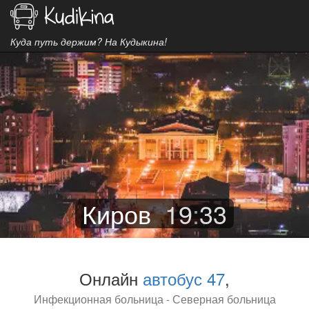
Куда путь держим? На Кудыкина!
Киров
19
:
33
Онлайн
автобус 47
,
Инфекционная больница - Северная больница