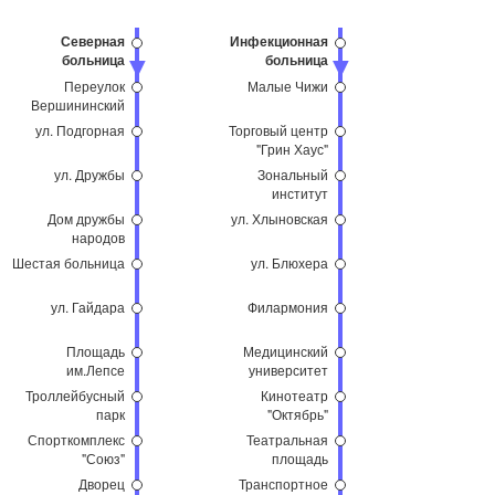
Северная
Инфекционная
больница
больница
Переулок
Малые Чижи
Вершининский
ул. Подгорная
Торговый центр
"Грин Хаус"
ул. Дружбы
Зональный
институт
Дом дружбы
ул. Хлыновская
народов
Шестая больница
ул. Блюхера
ул. Гайдара
Филармония
Площадь
Медицинский
им.Лепсе
университет
Троллейбусный
Кинотеатр
парк
"Октябрь"
Спорткомплекс
Театральная
"Союз"
площадь
Дворец
Транспортное