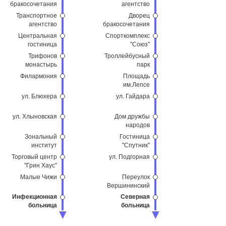
бракосочетания
агентство
Транспортное
Дворец
агентство
бракосочетания
Центральная
Спорткомплекс
гостиница
"Союз"
Трифонов
Троллейбусный
монастырь
парк
Филармония
Площадь
им.Лепсе
ул. Блюхера
ул. Гайдара
ул. Хлыновская
Дом дружбы
народов
Зональный
Гостиница
институт
"Спутник"
Торговый центр
ул. Подгорная
"Грин Хаус"
Малые Чижи
Переулок
Вершининский
Инфекционная
Северная
больница
больница