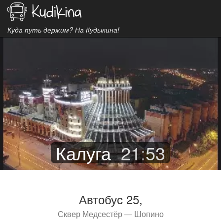
Куда путь держим? На Кудыкина!
Калуга
21
:
53
Автобус 25,
Сквер Медсестёр — Шопино