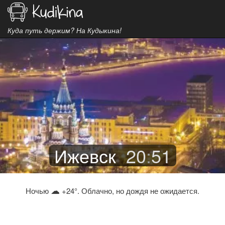
Куда путь держим? На Кудыкина!
Ижевск
20
:
51
☁
Ночью
+24°. Облачно, но дождя не ожидается.