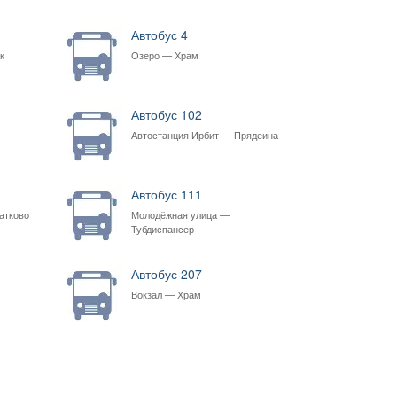
Автобус 4
к
Озеро — Храм
Автобус 102
Автостанция Ирбит — Прядеина
Автобус 111
атково
Молодёжная улица —
Тубдиспансер
Автобус 207
Вокзал — Храм