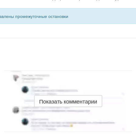
тавлены промежуточные остановки
Показать комментарии