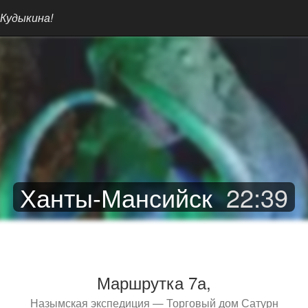
 Кудыкина!
Ханты-Мансийск
22
:
39
Маршрутка 7а,
Назымская экспедиция — Торговый дом Сатурн