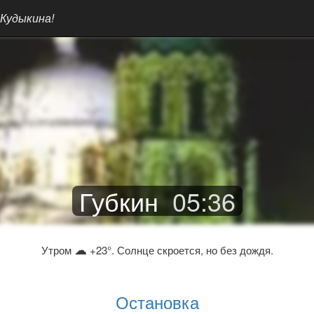
 Кудыкина!
Губкин
05
:
36
☁
Утром
+23°. Солнце скроется, но без дождя.
Остановка