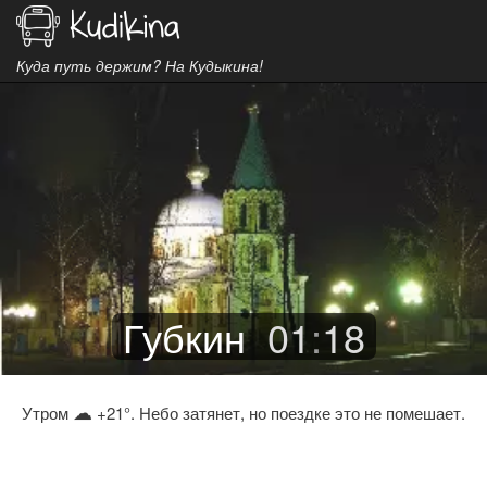
Куда путь держим? На Кудыкина!
Губкин
01
:
18
☁
Утром
+21°. Небо затянет, но поездке это не помешает.