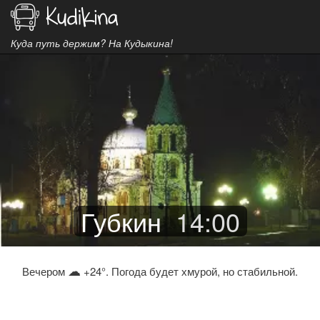
Куда путь держим? На Кудыкина!
Губкин
14
:
00
☁
Вечером
+24°. Погода будет хмурой, но стабильной.