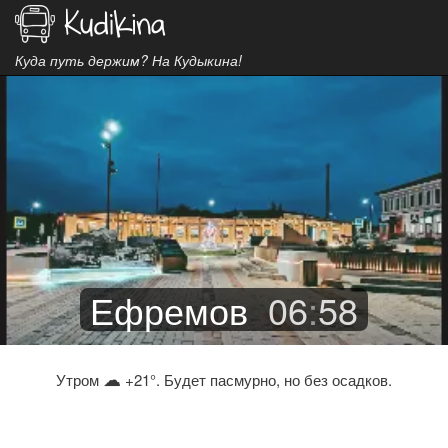
Куда путь держим? На Кудыкина!
Ефремов
06
:
58
☁
Утром
+21°. Будет пасмурно, но без осадков.