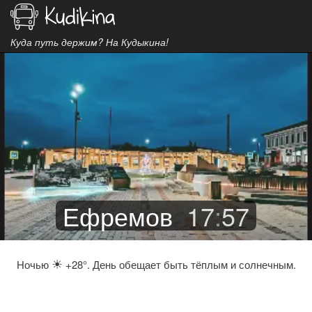
Куда путь держим? На Кудыкина!
Ефремов
17
:
57
☀
Ночью
+28°. День обещает быть тёплым и солнечным.