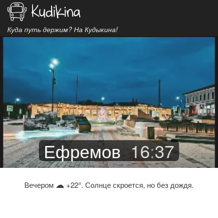
Куда путь держим? На Кудыкина!
Ефремов
16
:
37
☁
Вечером
+22°. Солнце скроется, но без дождя.