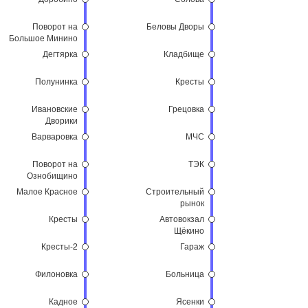
Поворот на
Беловы Дворы
Большое Минино
Дегтярка
Кладбище
Полунинка
Кресты
Ивановские
Грецовка
Дворики
Варваровка
МЧС
Поворот на
ТЭК
Ознобищино
Малое Красное
Строительный
рынок
Кресты
Автовокзал
Щёкино
Кресты-2
Гараж
Филоновка
Больница
Кадное
Ясенки