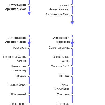
Автостанция
Посёлок
Архангельское
Менделеевский
Автовокзал Тула
Автостанция
Автовокзал
Архангельское
Ефремов
Аэродром
Союзная улица
Поворот на Синий
Октябрьская
Камень
улица
Поворот на
Магазин № 11
Богословку
Прудцы
АТП №5
Нижний Изрог
Курган
Бессмертия
Яблонево-2
Тропинка
Яблонево-1
Ясеновая