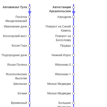
Автовокзал Тула
Автостанция
Архангельское
Посёлок
Аэродром
Менделеевский
Ивановские дачи
Поворот на Синий
Камень
Косогорский мост
Поворот на
Богословку
Косая Гора
Прудцы
Подгородние дачи
Нижний Изрог
Ясная Поляна
Яблонево-2
Яснополянские
Яблонево-1
Выселки
Школьная
Малые Медведки
Кочаки
Малые Медведки
Временный
Большие
Медведки