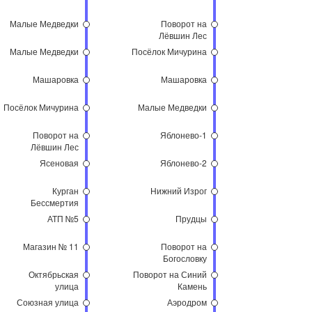
Малые Медведки
Поворот на
Лёвшин Лес
Малые Медведки
Посёлок Мичурина
Машаровка
Машаровка
Посёлок Мичурина
Малые Медведки
Поворот на
Яблонево-1
Лёвшин Лес
Ясеновая
Яблонево-2
Курган
Нижний Изрог
Бессмертия
АТП №5
Прудцы
Магазин № 11
Поворот на
Богословку
Октябрьская
Поворот на Синий
улица
Камень
Союзная улица
Аэродром