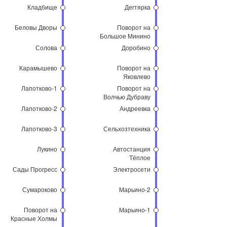
Кладбище
Дегтярка
Беловы Дворы
Поворот на
Большое Минино
Солова
Доробино
Карамышево
Поворот на
Яковлево
Лапотково-1
Поворот на
Волчью Дубраву
Лапотково-2
Андреевка
Лапотково-3
Сельхозтехника
Лукино
Автостанция
Тёплое
Сады Прогресс
Электросети
Сумароково
Марьино-2
Поворот на
Марьино-1
Красные Холмы