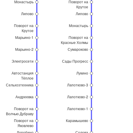
Монастырь
Поворот на
Крутое
Липово
Липово
Поворот на
Монастырь
Крутое
Марьино-1
Поворот на
Красные Холмы
Марьино-2
Сумароково
Электросети
Сады Прогресс
Автостанция
Лукино
Тёплое
Сельхозтехника
Лапотково-3
Андреевка
Лапотково-2
Поворот на
Лапотково-1
Волчью Дубраву
Поворот на
Карамышево
Яковлево
Доробино
Солова