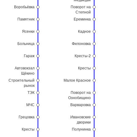
Воробьёвка
Поворот на
Степной
Памятник
Ереминка
Ясенки
Кадное
Больница
Филоновка
Гараж
Кресты-2
Автовокзал
Кресты
Щёкино
Строительный
Малое Красное
рынок
ТЭК
Поворот на
Ознобищино
МЧС
Варваровка
Грецовка
Ивановские
дворики
Кресты
Полунинка