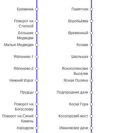
Ереминка
Памятник
Поворот на
Воробьёвка
Степной
Большие
Временный
Медведки
Малые Медведки
Кочаки
Яблонево-1
Школьная
Яблонево-2
Яснополянские
Выселки
Нижний Изрог
Ясная Поляна
Прудцы
Подгородние дачи
Поворот на
Косая Гора
Богословку
Поворот на Синий
Косогорский мост
Камень
Аэродром
Ивановские дачи