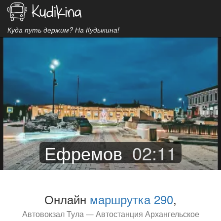
Куда путь держим? На Кудыкина!
Ефремов
02
:
11
Онлайн
маршрутка 290
,
Автовокзал Тула — Автостанция Архангельское