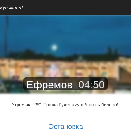
 Кудыкина!
Ефремов
04
:
50
☁
Утром
+25°. Погода будет хмурой, но стабильной.
Остановка