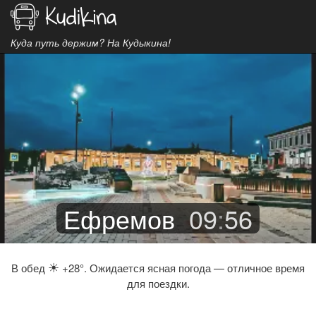
Куда путь держим? На Кудыкина!
Ефремов
09
:
56
☀
В обед
+28°. Ожидается ясная погода — отличное время
для поездки.