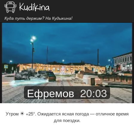
Куда путь держим? На Кудыкина!
Ефремов
20
:
03
☀
Утром
+25°. Ожидается ясная погода — отличное время
для поездки.