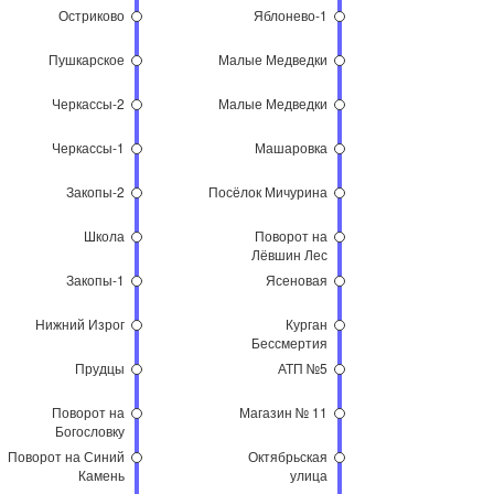
Остриково
Яблонево-1
Пушкарское
Малые Медведки
Черкассы-2
Малые Медведки
Черкассы-1
Машаровка
Закопы-2
Посёлок Мичурина
Школа
Поворот на
Лёвшин Лес
Закопы-1
Ясеновая
Нижний Изрог
Курган
Бессмертия
Прудцы
АТП №5
Поворот на
Магазин № 11
Богословку
Поворот на Синий
Октябрьская
Камень
улица