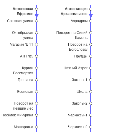
Автовокзал
Автостанция
Ефремов
Архангельское
Союзная улица
Аэродром
Октябрьская
Поворот на Синий
улица
Камень
Магазин № 11
Поворот на
Богословку
АТП №5
Прудцы
Курган
Нижний Изрог
Бессмертия
Тропинка
Закопы-1
Ясеновая
Школа
Поворот на
Закопы-2
Лёвшин Лес
Посёлок Мичурина
Черкассы-1
Машаровка
Черкассы-2