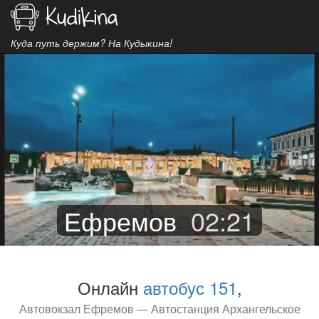
Куда путь держим? На Кудыкина!
Ефремов
02
:
21
Онлайн
автобус 151
,
Автовокзал Ефремов — Автостанция Архангельское