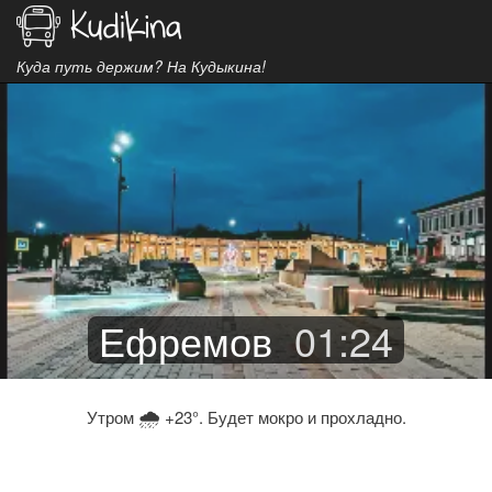
Куда путь держим? На Кудыкина!
Ефремов
01
:
24
🌧
Утром
+23°. Будет мокро и прохладно.