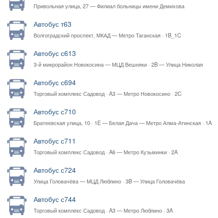
Привольная улица, 27 — Филиал больницы имени Демихова
Автобус т63
Волгоградский проспект, МКАД — Метро Таганская · 1B_1C
Автобус с613
3-й микрорайон Новокосина — МЦД Вешняки · 2B — Улица Николая
Старостина
Автобус с694
Торговый комплекс Садовод · A3 — Метро Новокосино · 2C
Автобус с710
Братеевская улица, 10 · 1E — Белая Дача — Метро Алма-Атинская · 1A
Автобус с711
Торговый комплекс Садовод · A6 — Метро Кузьминки · 2A
Автобус с724
Улица Головачёва — МЦД Люблино · 3B — Улица Головачёва
Автобус с744
Торговый комплекс Садовод · A3 — Метро Люблино · 3A