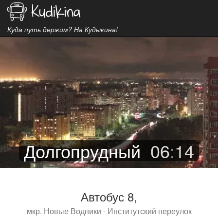
Куда путь держим? На Кудыкина!
Долгопрудный
06
:
14
Автобус 8,
мкр. Новые Водники - Институтский переулок