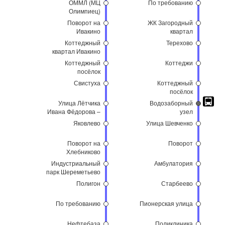
ОММЛ (МЦ
По требованию
Олимпиец)
Поворот на
ЖК Загородный
Ивакино
квартал
Коттеджный
Терехово
квартал Ивакино
Коттеджный
Коттеджи
посёлок
Свистуха
Коттеджный
посёлок
Улица Лётчика
Водозаборный
Ивана Фёдорова –
узел
Город
Яковлево
Улица Шевченко
Набережных
Поворот на
Поворот
Хлебниково
Индустриальный
Амбулатория
парк Шереметьево
Полигон
Старбеево
По требованию
Пионерская улица
Нефтебаза
Поликлиника