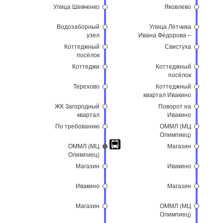
Улица Шевченко
Яковлево
Водозаборный
Улица Лётчика
узел
Ивана Фёдорова –
Город
Коттеджный
Свистуха
Набережных
посёлок
Коттеджи
Коттеджный
посёлок
Терехово
Коттеджный
квартал Ивакино
ЖК Загородный
Поворот на
квартал
Ивакино
По требованию
ОММЛ (МЦ
Олимпиец)
ОММЛ (МЦ
Магазин
Олимпиец)
Магазин
Ивакино
Ивакино
Магазин
Магазин
ОММЛ (МЦ
Олимпиец)