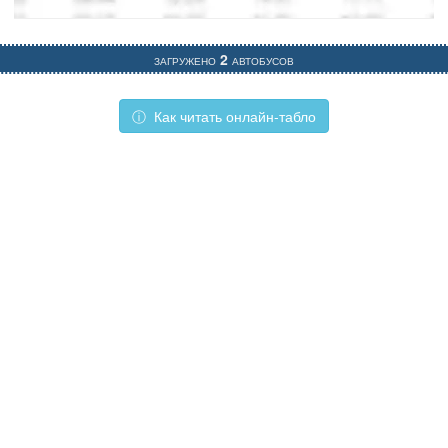
Загружено
2
автобусов