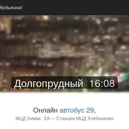
 Кудыкина!
Долгопрудный
16
:
08
Онлайн
автобус 29
,
МЦД Химки · 2A — Станция МЦД Хлебниково