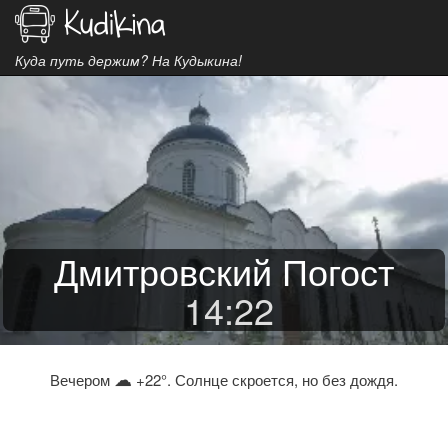
Куда путь держим? На Кудыкина!
Дмитровский Погост
14
:
22
☁
Вечером
+22°. Солнце скроется, но без дождя.