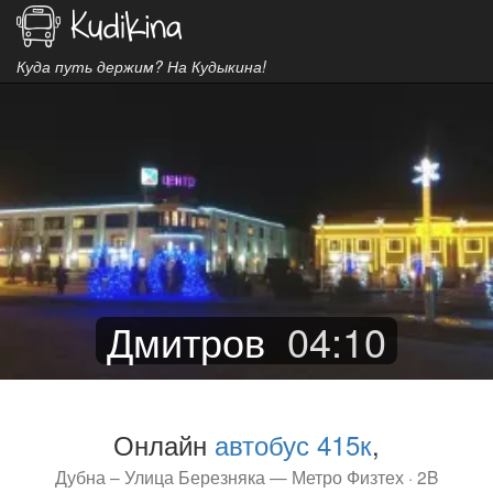
Куда путь держим? На Кудыкина!
Дмитров
04
:
10
Онлайн
автобус 415к
,
Дубна – Улица Березняка — Метро Физтех · 2B