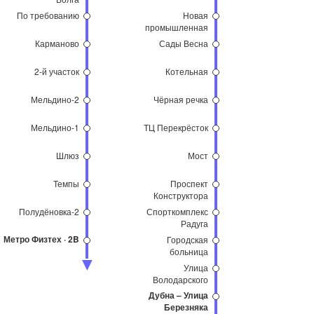
По требованию
Новая
промышленная
зона
Карманово
Сады Весна
2-й участок
Котельная
Мельдино-2
Чёрная речка
Мельдино-1
ТЦ Перекрёсток
Шлюз
Мост
Темпы
Проспект
Конструктора
Селезнёва
Полудёновка-2
Спорткомплекс
Радуга
Метро Физтех · 2B
Городская
больница
Улица
Володарского
Дубна – Улица
Березняка