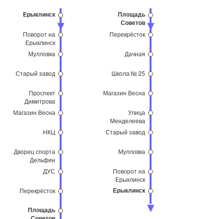
Ерыклинск
Площадь
Советов
Поворот на
Перекрёсток
Ерыклинск
Мулловка
Дачная
Старый завод
Школа № 25
Проспект
Магазин Весна
Димитрова
Магазин Весна
Улица
Менделеева
НКЦ
Старый завод
Дворец спорта
Мулловка
Дельфин
ДУС
Поворот на
Ерыклинск
Ерыклинск
Перекрёсток
Площадь
Советов