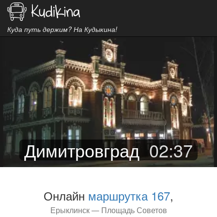
Куда путь держим? На Кудыкина!
Димитровград
02
:
37
Онлайн
маршрутка 167
,
Ерыклинск — Площадь Советов