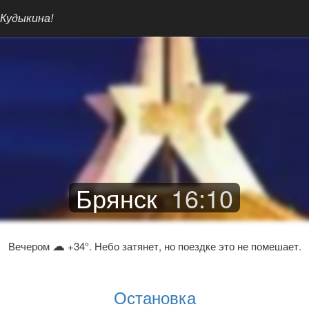
 Кудыкина!
Брянск
16
:
10
☁
Вечером
+34°. Небо затянет, но поездке это не помешает.
Остановка