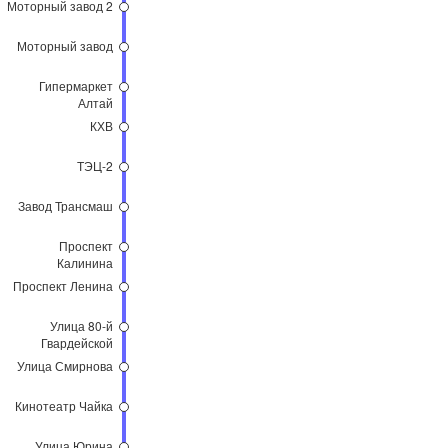
Моторный завод 2
Моторный завод
Гипермаркет
Алтай
КХВ
ТЭЦ-2
Завод Трансмаш
Проспект
Калинина
Проспект Ленина
Улица 80-й
Гвардейской
Дивизии
Улица Смирнова
Кинотеатр Чайка
Улица Юрина