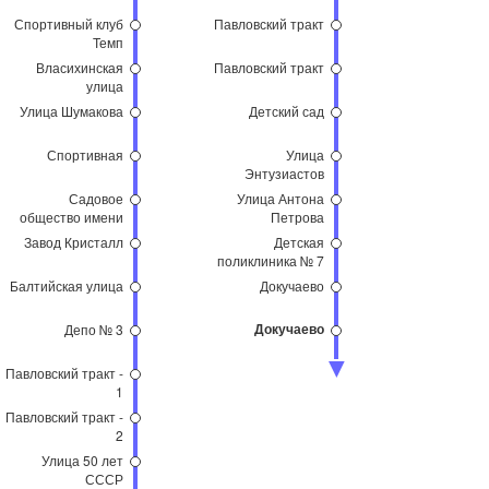
Спортивный клуб
Павловский тракт
Темп
Власихинская
Павловский тракт
улица
Улица Шумакова
Детский сад
Спортивная
Улица
Энтузиастов
Садовое
Улица Антона
общество имени
Петрова
Мичурина
Завод Кристалл
Детская
поликлиника № 7
Балтийская улица
Докучаево
Докучаево
Депо № 3
Павловский тракт -
1
Павловский тракт -
2
Улица 50 лет
СССР