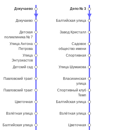
Докучаево
Депо № 3
Докучаево
Балтийская улица
Детская
Завод Кристалл
поликлиника № 7
Улица Антона
Садовое
Петрова
общество имени
Мичурина
Улица
Спортивная
Энтузиастов
Детский сад
Улица Шумакова
Павловский тракт
Власихинская
улица
Павловский тракт
Спортивный клуб
Темп
Цветочная
Балтийская улица
Взлётная улица
Взлётная улица
Балтийская улица
Цветочная