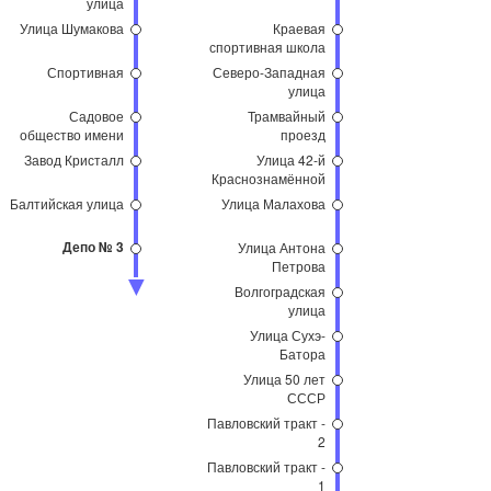
улица
Улица Шумакова
Краевая
спортивная школа
Спортивная
Северо-Западная
улица
Садовое
Трамвайный
общество имени
проезд
Мичурина
Завод Кристалл
Улица 42-й
Краснознамённой
Бригады
Балтийская улица
Улица Малахова
Депо № 3
Улица Антона
Петрова
Волгоградская
улица
Улица Сухэ-
Батора
Улица 50 лет
СССР
Павловский тракт -
2
Павловский тракт -
1