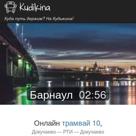
Куда путь держим? На Кудыкина!
Барнаул
02
:
56
Онлайн
трамвай 10
,
Докучаево — РТИ — Докучаево