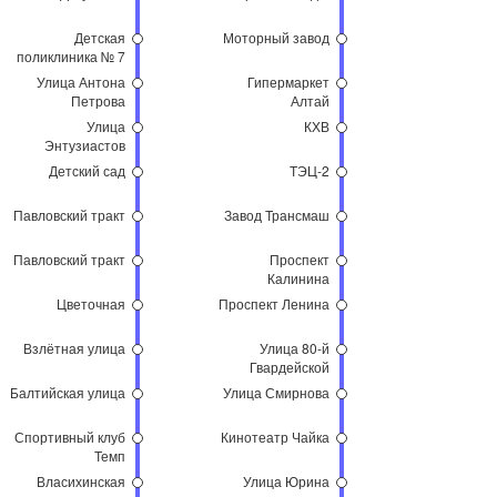
Детская
Моторный завод
поликлиника № 7
Улица Антона
Гипермаркет
Петрова
Алтай
Улица
КХВ
Энтузиастов
Детский сад
ТЭЦ-2
Павловский тракт
Завод Трансмаш
Павловский тракт
Проспект
Калинина
Цветочная
Проспект Ленина
Взлётная улица
Улица 80-й
Гвардейской
Дивизии
Балтийская улица
Улица Смирнова
Спортивный клуб
Кинотеатр Чайка
Темп
Власихинская
Улица Юрина