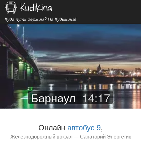
Куда путь держим? На Кудыкина!
Барнаул
14
:
17
Онлайн
автобус 9
,
Железнодорожный вокзал — Санаторий Энергетик