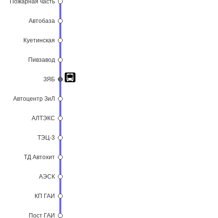
Пожарная часть
Автобаза
Куетинская
Пивзавод
ЗЯБ
Автоцентр ЗиЛ
АЛТЭКС
ТЭЦ-3
ТД Автохит
АЭСК
КП ГАИ
Пост ГАИ