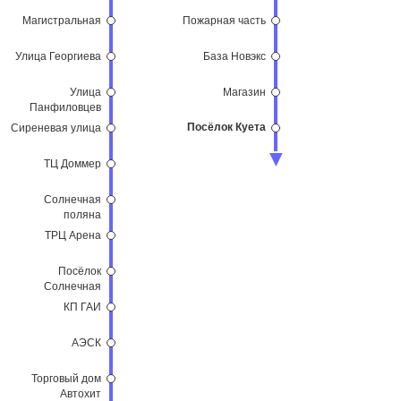
Магистральная
Пожарная часть
Улица Георгиева
База Новэкс
Улица
Магазин
Панфиловцев
Посёлок Куета
Сиреневая улица
ТЦ Доммер
Солнечная
поляна
ТРЦ Арена
Посёлок
Солнечная
поляна
КП ГАИ
АЭСК
Торговый дом
Автохит