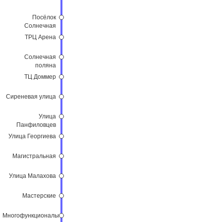
Посёлок
Солнечная
поляна
ТРЦ Арена
Солнечная
поляна
ТЦ Доммер
Сиреневая улица
Улица
Панфиловцев
Улица Георгиева
Магистральная
Улица Малахова
Мастерские
Многофункциональный