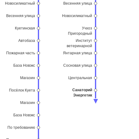
Новосиликатный
Весенняя улица
Весенняя улица
Новосиликатный
Куетинская
Учхоз
Пригородный
Автобаза
Институт
ветеринарной
медицины
Пожарная часть
Янтарная улица
База Новэкс
Сосновая улица
Магазин
Центральная
Санаторий
Посёлок Куета
Энергетик
Магазин
База Новэкс
По требованию