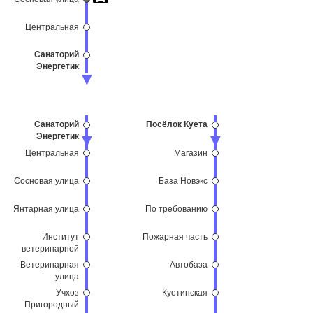
Центральная
Санаторий
Энергетик
Санаторий
Посёлок Куета
Энергетик
Центральная
Магазин
Сосновая улица
База Новэкс
Янтарная улица
По требованию
Институт
Пожарная часть
ветеринарной
медицины
Ветеринарная
Автобаза
улица
Учхоз
Куетинская
Пригородный