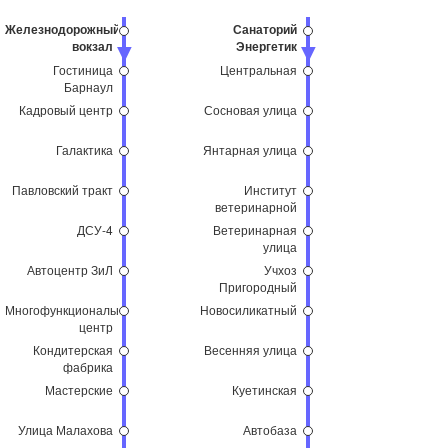
Железнодорожный
Санаторий
вокзал
Энергетик
Гостиница
Центральная
Барнаул
Кадровый центр
Сосновая улица
Галактика
Янтарная улица
Павловский тракт
Институт
ветеринарной
медицины
ДСУ-4
Ветеринарная
улица
Автоцентр ЗиЛ
Учхоз
Пригородный
Многофункциональный
Новосиликатный
центр
Кондитерская
Весенняя улица
фабрика
Мастерские
Куетинская
Улица Малахова
Автобаза