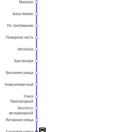
Магазин
База Новэкс
По требованию
Пожарная часть
Автобаза
Куетинская
Весенняя улица
Новосиликатный
Учхоз
Пригородный
Институт
ветеринарной
медицины
Янтарная улица
Сосновая улица