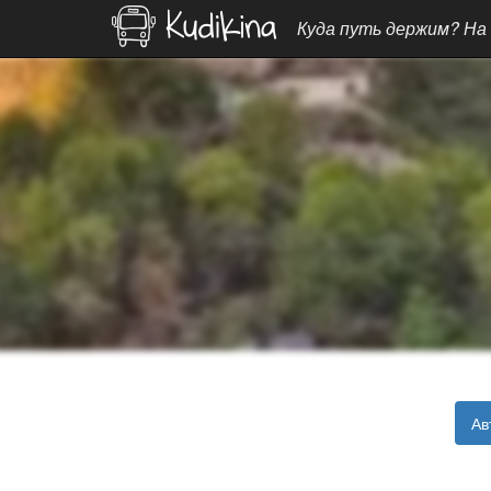
Куда путь держим? На
Ав