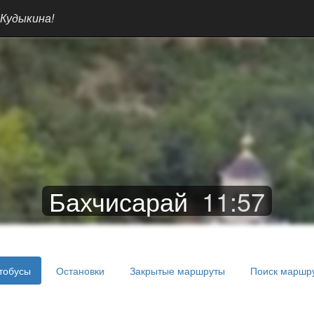
 Кудыкина!
Бахчисарай
11
:
57
тобусы
Остановки
Закрытые маршруты
Поиск маршр