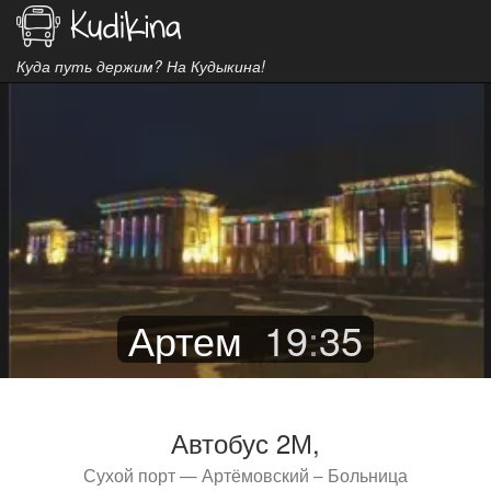
Куда путь держим? На Кудыкина!
Артем
19
:
35
Автобус 2М,
Сухой порт — Артёмовский – Больница