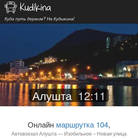
Куда путь держим? На Кудыкина!
Алушта
12
:
11
Онлайн
маршрутка 104
,
Автовокзал Алушта — Изобильное – Новая улица