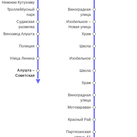
Нижнюю Кутузовку
Троллейбусный
Виноградная
парк
улица
Судакская
Изобильное –
развилка
Новая улица
Винзавод Алушта
Храм
Полиция
Школа
Улица Ленина
Изобильное
Алушта –
Школа
Советская
площадь
Храм
Виноградная
улица
Мотокараван
Красный Рай
Партизанская
улица, 41