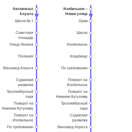
Автовокзал
Изобильное –
Алушта
Новая улица
Школа № 1
Храм
Советская
Школа
площадь
Улица Ленина
Изобильное
Полиция
Кладбище
Винзавод Алушта
По требованию
Судакская
Поворот на
развилка
Изобильное
Троллейбусный
Поворот на
парк
Нижнюю Кутузовку
Поворот на
Троллейбусный
Нижнюю Кутузовку
парк
Поворот на
Судакская
Изобильное
развилка
По требованию
Винзавод Алушта