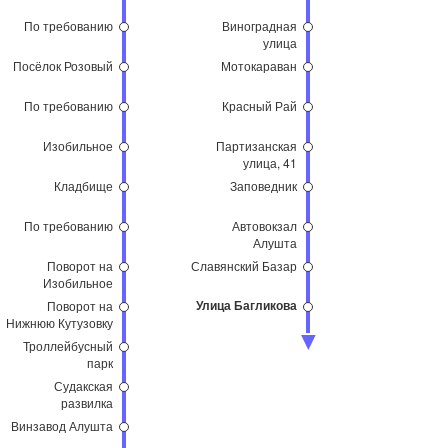
По требованию
Виноградная
улица
Посёлок Розовый
Мотокараван
По требованию
Красный Рай
Изобильное
Партизанская
улица, 41
Кладбище
Заповедник
По требованию
Автовокзал
Алушта
Поворот на
Славянский Базар
Изобильное
Улица Багликова
Поворот на
Нижнюю Кутузовку
Троллейбусный
парк
Судакская
развилка
Винзавод Алушта