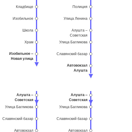
Кладбище
Полиция
Изобильное
Улица Ленина
Школа
Алушта –
Советская
площадь
Храм
Улица Багликова
Изобильное –
Славянский базар
Новая улица
Автовокзал
Алушта
Алушта –
Алушта –
Советская
Советская
площадь
площадь
Улица Багликова
Улица Багликова
Славянский базар
Славянский базар
Автовокзал
Автовокзал