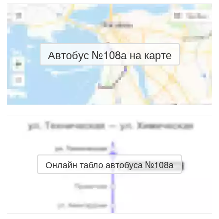
Автобус №108а на карте
Онлайн табло автобуса №108а