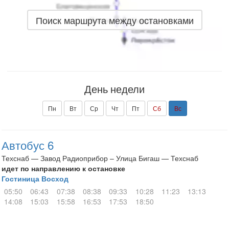
Поиск маршрута между остановками
День недели
Пн
Вт
Ср
Чт
Пт
Сб
Вс
Автобус 6
Техснаб — Завод Радиоприбор – Улица Бигаш — Техснаб
идет по направлению к остановке
Гостиница Восход
05:50
06:43
07:38
08:38
09:33
10:28
11:23
13:13
14:08
15:03
15:58
16:53
17:53
18:50