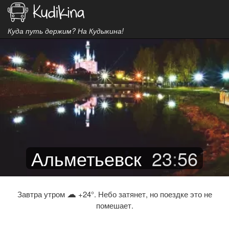
Куда путь держим? На Кудыкина!
Альметьевск
23
:
56
☁
Завтра утром
+24°. Небо затянет, но поездке это не
помешает.