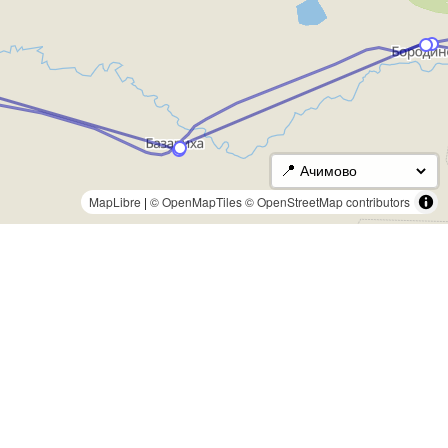
📍
MapLibre
|
© OpenMapTiles
© OpenStreetMap contributors