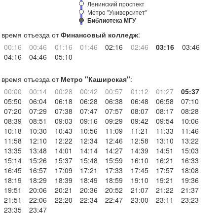
Ленинский проспект
Метро "Университет"
Библиотека МГУ
время отъезда от
Финансовый колледж
:
00:16
00:46
01:16
01:46
02:16
02:46
03:16
03:46
04:16
04:46
05:10
время отъезда от
Метро "Каширская"
:
00:00
00:14
00:28
00:42
00:57
01:12
01:27
05:37
05:50
06:04
06:18
06:28
06:38
06:48
06:58
07:10
07:20
07:29
07:38
07:47
07:57
08:07
08:17
08:28
08:39
08:51
09:03
09:16
09:29
09:42
09:54
10:06
10:18
10:30
10:43
10:56
11:09
11:21
11:33
11:46
11:58
12:10
12:22
12:34
12:46
12:58
13:10
13:22
13:35
13:48
14:01
14:14
14:27
14:39
14:51
15:03
15:14
15:26
15:37
15:48
15:59
16:10
16:21
16:33
16:45
16:57
17:09
17:21
17:33
17:45
17:57
18:08
18:19
18:29
18:39
18:49
18:59
19:10
19:21
19:36
19:51
20:06
20:21
20:36
20:52
21:07
21:22
21:37
21:51
22:06
22:20
22:34
22:47
23:00
23:11
23:23
23:35
23:47