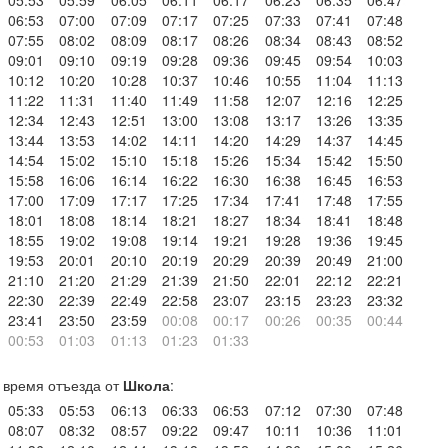
05:53
05:59
06:05
06:11
06:17
06:23
06:35
06:47
06:53
07:00
07:09
07:17
07:25
07:33
07:41
07:48
07:55
08:02
08:09
08:17
08:26
08:34
08:43
08:52
09:01
09:10
09:19
09:28
09:36
09:45
09:54
10:03
10:12
10:20
10:28
10:37
10:46
10:55
11:04
11:13
11:22
11:31
11:40
11:49
11:58
12:07
12:16
12:25
12:34
12:43
12:51
13:00
13:08
13:17
13:26
13:35
13:44
13:53
14:02
14:11
14:20
14:29
14:37
14:45
14:54
15:02
15:10
15:18
15:26
15:34
15:42
15:50
15:58
16:06
16:14
16:22
16:30
16:38
16:45
16:53
17:00
17:09
17:17
17:25
17:34
17:41
17:48
17:55
18:01
18:08
18:14
18:21
18:27
18:34
18:41
18:48
18:55
19:02
19:08
19:14
19:21
19:28
19:36
19:45
19:53
20:01
20:10
20:19
20:29
20:39
20:49
21:00
21:10
21:20
21:29
21:39
21:50
22:01
22:12
22:21
22:30
22:39
22:49
22:58
23:07
23:15
23:23
23:32
23:41
23:50
23:59
00:08
00:17
00:26
00:35
00:44
00:53
01:03
01:13
01:23
01:33
время отъезда от
Школа
:
05:33
05:53
06:13
06:33
06:53
07:12
07:30
07:48
08:07
08:32
08:57
09:22
09:47
10:11
10:36
11:01