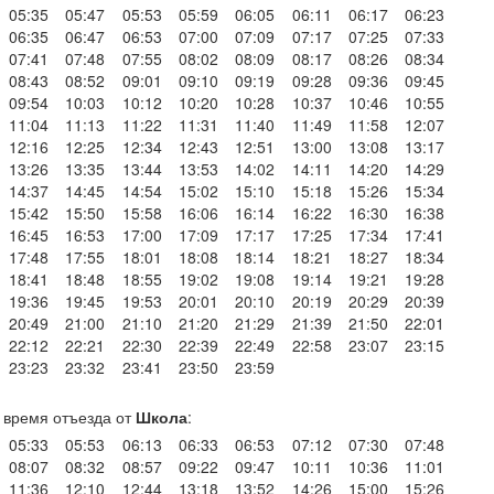
05:35
05:47
05:53
05:59
06:05
06:11
06:17
06:23
06:35
06:47
06:53
07:00
07:09
07:17
07:25
07:33
07:41
07:48
07:55
08:02
08:09
08:17
08:26
08:34
08:43
08:52
09:01
09:10
09:19
09:28
09:36
09:45
09:54
10:03
10:12
10:20
10:28
10:37
10:46
10:55
11:04
11:13
11:22
11:31
11:40
11:49
11:58
12:07
12:16
12:25
12:34
12:43
12:51
13:00
13:08
13:17
13:26
13:35
13:44
13:53
14:02
14:11
14:20
14:29
14:37
14:45
14:54
15:02
15:10
15:18
15:26
15:34
15:42
15:50
15:58
16:06
16:14
16:22
16:30
16:38
16:45
16:53
17:00
17:09
17:17
17:25
17:34
17:41
17:48
17:55
18:01
18:08
18:14
18:21
18:27
18:34
18:41
18:48
18:55
19:02
19:08
19:14
19:21
19:28
19:36
19:45
19:53
20:01
20:10
20:19
20:29
20:39
20:49
21:00
21:10
21:20
21:29
21:39
21:50
22:01
22:12
22:21
22:30
22:39
22:49
22:58
23:07
23:15
23:23
23:32
23:41
23:50
23:59
время отъезда от
Школа
:
05:33
05:53
06:13
06:33
06:53
07:12
07:30
07:48
08:07
08:32
08:57
09:22
09:47
10:11
10:36
11:01
11:36
12:10
12:44
13:18
13:52
14:26
15:00
15:26