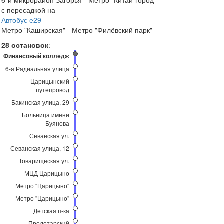
6-й микрорайон Загорья - Метро "Китай-город"
с пересадкой на
Автобус е29
Метро "Каширская" - Метро "Филёвский парк"
28 остановок
:
Финансовый колледж
6-я Радиальная улица
Царицынский
путепровод
Бакинская улица, 29
Больница имени
Буянова
Севанская ул.
Севанская улица, 12
Товарищеская ул.
МЦД Царицыно
Метро "Царицыно"
Метро "Царицыно"
Детская п-ка
Пролетарский