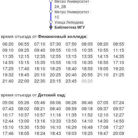
Метро Университет ·
2A_2B
Метро Университет ·
1C
Улица Лебедева
Библиотека МГУ
время отъезда от
Финансовый колледж
:
06:20
06:55
07:10
07:30
07:50
08:05
08:20
08:55
09:10
09:25
09:40
09:55
10:15
10:35
10:55
11:15
11:35
12:15
12:35
12:55
13:15
13:35
14:15
14:35
14:55
15:15
15:35
15:55
16:15
16:35
16:55
17:10
17:25
17:40
18:10
18:25
18:40
18:55
19:05
19:20
19:32
19:45
20:10
20:25
20:40
20:55
21:10
21:25
21:40
22:00
22:30
23:15
23:45
00:20
время отъезда от
Детский сад
:
05:06
05:26
05:46
06:06
06:26
06:46
07:05
07:24
07:43
08:02
08:21
08:40
08:59
09:18
09:37
09:57
10:17
10:37
10:57
11:16
11:35
11:52
12:10
12:27
12:44
13:00
13:16
13:33
13:50
14:10
14:30
14:50
15:10
15:30
15:50
16:10
16:29
16:48
17:08
17:27
17:46
18:05
18:24
18:43
19:03
19:25
19:47
20:09