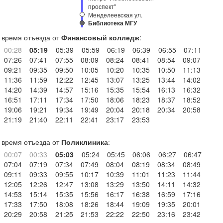
проспект"
Менделеевская ул.
Библиотека МГУ
время отъезда от
Финансовый колледж
:
00:28
05:19
05:39
05:59
06:19
06:39
06:55
07:11
07:26
07:41
07:55
08:09
08:24
08:41
08:54
09:07
09:21
09:35
09:50
10:05
10:20
10:35
10:50
11:13
11:36
11:59
12:22
12:45
13:07
13:25
13:44
14:02
14:20
14:39
14:57
15:16
15:35
15:54
16:13
16:32
16:51
17:11
17:34
17:50
18:06
18:23
18:37
18:52
19:06
19:21
19:34
19:49
20:04
20:18
20:34
20:58
21:19
21:40
22:11
22:41
23:17
23:53
время отъезда от
Поликлиника
:
00:07
00:33
05:03
05:24
05:45
06:06
06:27
06:47
07:04
07:19
07:34
07:49
08:04
08:19
08:34
08:49
09:11
09:33
09:55
10:17
10:39
11:01
11:23
11:44
12:05
12:26
12:47
13:08
13:29
13:50
14:11
14:32
14:53
15:14
15:35
15:56
16:17
16:38
16:59
17:16
17:33
17:50
18:08
18:26
18:44
19:09
19:35
20:01
20:29
20:58
21:25
21:53
22:22
22:50
23:16
23:42