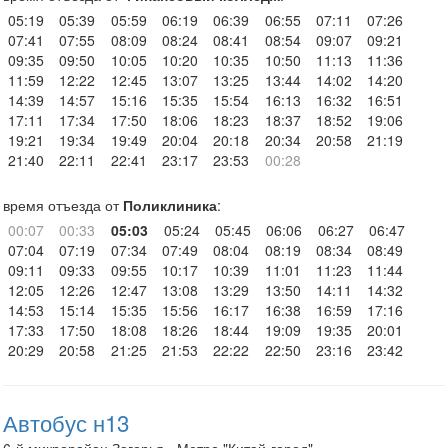
05:19
05:39
05:59
06:19
06:39
06:55
07:11
07:26
07:41
07:55
08:09
08:24
08:41
08:54
09:07
09:21
09:35
09:50
10:05
10:20
10:35
10:50
11:13
11:36
11:59
12:22
12:45
13:07
13:25
13:44
14:02
14:20
14:39
14:57
15:16
15:35
15:54
16:13
16:32
16:51
17:11
17:34
17:50
18:06
18:23
18:37
18:52
19:06
19:21
19:34
19:49
20:04
20:18
20:34
20:58
21:19
21:40
22:11
22:41
23:17
23:53
00:28
время отъезда от
Поликлиника
:
00:07
00:33
05:03
05:24
05:45
06:06
06:27
06:47
07:04
07:19
07:34
07:49
08:04
08:19
08:34
08:49
09:11
09:33
09:55
10:17
10:39
11:01
11:23
11:44
12:05
12:26
12:47
13:08
13:29
13:50
14:11
14:32
14:53
15:14
15:35
15:56
16:17
16:38
16:59
17:16
17:33
17:50
18:08
18:26
18:44
19:09
19:35
20:01
20:29
20:58
21:25
21:53
22:22
22:50
23:16
23:42
Автобус н13