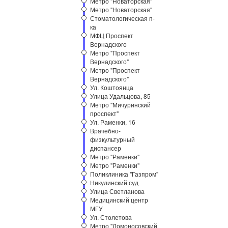
Метро "Новаторская"
Метро "Новаторская"
Стоматологическая п-
ка
МФЦ Проспект
Вернадского
Метро "Проспект
Вернадского"
Метро "Проспект
Вернадского"
Ул. Коштоянца
Улица Удальцова, 85
Метро "Мичуринский
проспект"
Ул. Раменки, 16
Врачебно-
физкультурный
диспансер
Метро "Раменки"
Метро "Раменки"
Поликлиника "Газпром"
Никулинский суд
Улица Светланова
Медицинский центр
МГУ
Ул. Столетова
Метро "Ломоносовский