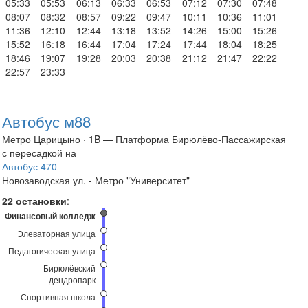
05:33
05:53
06:13
06:33
06:53
07:12
07:30
07:48
08:07
08:32
08:57
09:22
09:47
10:11
10:36
11:01
11:36
12:10
12:44
13:18
13:52
14:26
15:00
15:26
15:52
16:18
16:44
17:04
17:24
17:44
18:04
18:25
18:46
19:07
19:28
20:03
20:38
21:12
21:47
22:22
22:57
23:33
Автобус м88
Метро Царицыно · 1B — Платформа Бирюлёво-Пассажирская
с пересадкой на
Автобус 470
Новозаводская ул. - Метро "Университет"
22 остановки
:
Финансовый колледж
Элеваторная улица
Педагогическая улица
Бирюлёвский
дендропарк
Спортивная школа