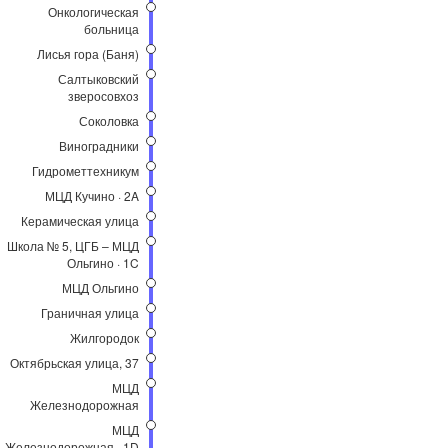
Онкологическая
больница
Лисья гора (Баня)
Салтыковский
зверосовхоз
Соколовка
Виноградники
Гидрометтехникум
МЦД Кучино · 2A
Керамическая улица
Школа № 5, ЦГБ – МЦД
Ольгино · 1C
МЦД Ольгино
Граничная улица
Жилгородок
Октябрьская улица, 37
МЦД
Железнодорожная
МЦД
Железнодорожная · 1D