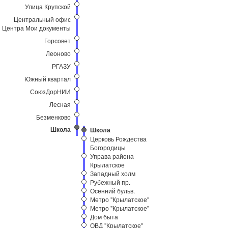
Улица Крупской
Центральный офис
Центра Мои документы
Горсовет
Леоново
РГАЗУ
Южный квартал
СоюзДорНИИ
Лесная
Безменково
Школа
Школа
Церковь Рождества
Богородицы
Управа района
Крылатское
Западный холм
Рубежный пр.
Осенний бульв.
Метро "Крылатское"
Метро "Крылатское"
Дом быта
ОВД "Крылатское"