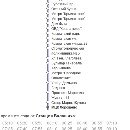
Рубежный пр.
Осенний бульв.
Метро "Крылатское"
Метро "Крылатское"
Дом быта
ОВД "Крылатское"
Крылатский парк
Крылатская ул.
Крылатская улица, 29
Стоматологическая
поликлиника № 5
Ул. Ген. Глаголева
Бульвар Генерала
Карбышева
Метро "Народное
Ополчение"
Улица Демьяна
Бедного
Проспект Маршала
Жукова, 14
Сквер Марш. Жукова
МЦК Хорошёво
время отъезда от
Станция Балашиха
:
05:10
05:30
05:50
06:10
06:25
06:40
06:55
07:10
07:25
07:40
07:55
08:10
08:25
08:40
08:55
09:10