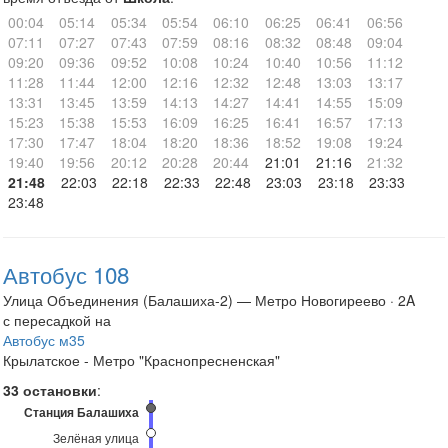
00:04
05:14
05:34
05:54
06:10
06:25
06:41
06:56
07:11
07:27
07:43
07:59
08:16
08:32
08:48
09:04
09:20
09:36
09:52
10:08
10:24
10:40
10:56
11:12
11:28
11:44
12:00
12:16
12:32
12:48
13:03
13:17
13:31
13:45
13:59
14:13
14:27
14:41
14:55
15:09
15:23
15:38
15:53
16:09
16:25
16:41
16:57
17:13
17:30
17:47
18:04
18:20
18:36
18:52
19:08
19:24
19:40
19:56
20:12
20:28
20:44
21:01
21:16
21:32
21:48
22:03
22:18
22:33
22:48
23:03
23:18
23:33
23:48
Автобус 108
Улица Объединения (Балашиха-2) — Метро Новогиреево · 2A
с пересадкой на
Автобус м35
Крылатское - Метро "Краснопресненская"
33 остановки
:
Станция Балашиха
Зелёная улица