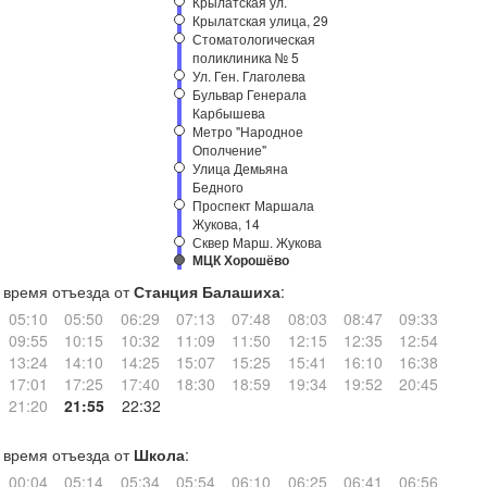
Крылатская ул.
Крылатская улица, 29
Стоматологическая
поликлиника № 5
Ул. Ген. Глаголева
Бульвар Генерала
Карбышева
Метро "Народное
Ополчение"
Улица Демьяна
Бедного
Проспект Маршала
Жукова, 14
Сквер Марш. Жукова
МЦК Хорошёво
время отъезда от
Станция Балашиха
:
05:10
05:50
06:29
07:13
07:48
08:03
08:47
09:33
09:55
10:15
10:32
11:09
11:50
12:15
12:35
12:54
13:24
14:10
14:25
15:07
15:25
15:41
16:10
16:38
17:01
17:25
17:40
18:30
18:59
19:34
19:52
20:45
21:20
21:55
22:32
время отъезда от
Школа
:
00:04
05:14
05:34
05:54
06:10
06:25
06:41
06:56